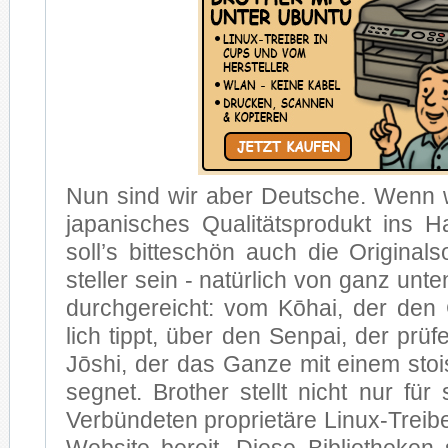
Nun sind wir aber Deut­sche. Wenn 
ja­pa­ni­sches Qua­li­täts­pro­dukt ins 
soll’s bit­te­schön auch die Ori­gi­nal
stel­ler sein - na­tür­lich von ganz un
durch­ge­reicht: vom Kōhai, der den 
lich tippt, über den Sen­pai, der prü­
Jō­shi, der das Gan­ze mit ei­nem stoi
seg­net. Brot­her stellt nicht nur für s
Ver­bün­de­ten pro­prie­tä­re Li­nux-Trei­