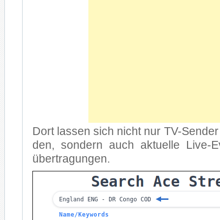
Dort las­sen sich nicht nur TV-Sen­der a
den, son­dern auch ak­tu­el­le Live
über­tra­gun­gen.