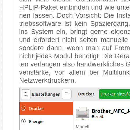
HPLIP-Pa­ket ein­bin­den und wie un­t
nen las­sen. Doch Vor­sicht: Die In­stal­
triebs­soft­ware ist kein Spa­zier­gang
ins Sys­tem ein, bringt ger­ne ei­ge­ne 
und er­for­dert nicht sel­ten ma­nu­el­le 
son­de­re dann, wenn man auf Fremd­
nicht je­des Mo­dul be­nö­tigt. Die Ge­r
ten ver­lan­gen al­so hand­werk­li­ches
ven­stär­ke, vor al­lem bei Mul­ti­funk­
Netz­werk­dru­ckern.