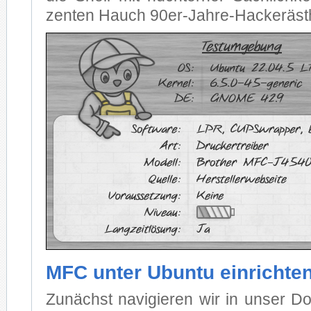
zen­ten Hauch 90er-Jah­re-Ha­cker­äs­th
MFC unter Ubuntu einrichte
Zu­nächst na­vi­gie­ren wir in un­ser D