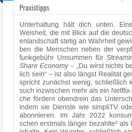
Praxistipps
Un­ter­hal­tung hält dich un­ten. Ei­ne 
Weis­heit, die mit Blick auf die deutsch
en­land­schaft ste­tig an Wahr­heit ge­w
ben die Men­schen ne­ben der ver­pf
funk­ge­bühr Un­sum­men für Strea­m
Share Eco­no­my
– „Du wirst nichts be
lich sein“ – ist al­so längst Rea­li­tät g
spricht zu­nächst we­nig, schließ­lich k
such in­zwi­schen mehr als ein Net­fli
che för­dern oben­drein das Un­ter­schic
in­dem sie Diens­te wie sim­pliTV ode
abon­nie­ren. Im Jahr 2022 kon­su­m
schen erst­mals län­ger be­zahl­te² als k
in­hal­te. Kein Wun­der, schließ­lich si