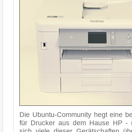
Die Ubun­tu-Com­mu­ni­ty hegt ei­ne be­s
für Dru­cker aus dem Hau­se HP - ni
sich vie­le die­ser Ge­rät­schaf­ten 