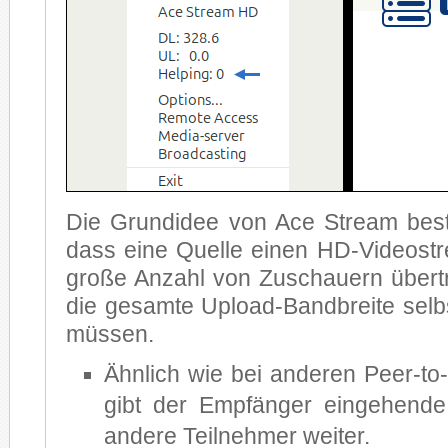
Die Grund­idee von Ace Stream be­ste
dass ei­ne Quel­le ei­nen HD-Vi­deo­s
gro­ße An­zahl von Zu­schau­ern über­
die ge­sam­te Upload-Band­brei­te selbst
müs­sen.
Ähn­lich wie bei an­de­ren Peer-to
gibt der Emp­fän­ger ein­ge­hen­de
an­de­re Teil­neh­mer wei­ter.