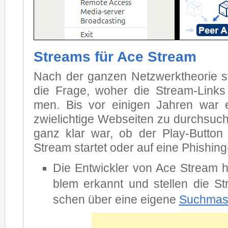
Streams für Ace Stream
Nach der gan­zen Netz­werk­theo­rie stel
die Fra­ge, wo­her die Stream-Links
men. Bis vor ei­ni­gen Jah­ren war e
zwie­lich­ti­ge Web­sei­ten zu durch­su­
ganz klar war, ob der Play-But­ton ta
Stream star­tet oder auf ei­ne Phis­hing-
Die Ent­wick­ler von Ace Stream h
blem er­kannt und stel­len die St
schen über ei­ne ei­ge­ne
Such­ma­s