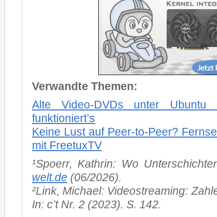
Ver­wand­te The­men:
Al­te Vi­deo-DVDs un­ter Ubun­tu 
funktioniert’s
Kei­ne Lust auf Peer-to-Peer? Fern­se
mit Free­tux­TV
¹S­poerr, Kath­rin: Wo Un­ter­schich­
welt.de
(06/2026).
²Link, Mi­cha­el: Vi­deo­strea­ming: Zah­l
In: c’t Nr. 2 (2023). S. 142.