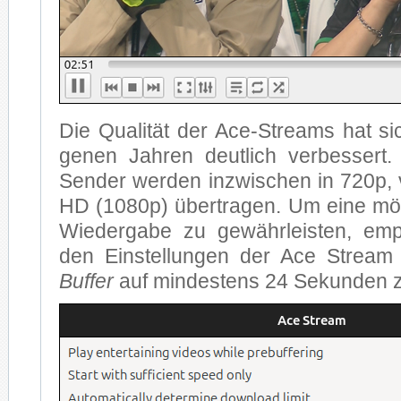
Die Qua­li­tät der Ace-Streams hat si
ge­nen Jah­ren deut­lich ver­bes­sert
Sen­der wer­den in­zwi­schen in 720p, vi
HD (1080p) über­tra­gen. Um ei­ne mög­li
Wie­der­ga­be zu ge­währ­leis­ten, emp
den Ein­stel­lun­gen der Ace Stream
Buf­fer
auf min­des­tens 24 Se­kun­den z