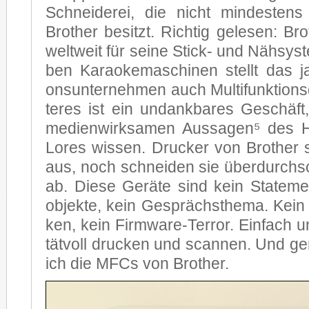
Schnei­de­rei, die nicht min­des­te
Brot­her be­sitzt. Rich­tig ge­le­sen: Brot
welt­weit für sei­ne Stick- und Näh­sys­
ben Ka­rao­ke­ma­schi­nen stellt das ja­p
ons­un­ter­neh­men auch Mul­ti­funk­ti­ons
te­res ist ein un­dank­ba­res Ge­schäf
me­di­en­wirk­sa­men Aus­sa­gen⁵ des 
Lo­res wis­sen. Dru­cker von Brot­her
aus, noch schnei­den sie über­durch­schn
ab. Die­se Ge­rä­te sind kein State­me
ob­jek­te, kein Ge­sprächs­the­ma. Kein
ken, kein Firm­ware-Ter­ror. Ein­fach un
tät­voll dru­cken und scan­nen. Und ge­
ich die MFCs von Brot­her.