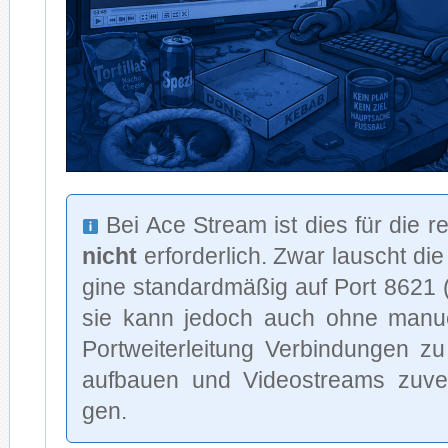
Bei Ace Stream ist dies für die rei
nicht
er­for­der­lich. Zwar lauscht d
gi­ne stan­dard­mä­ßig auf Port 862
sie kann je­doch auch oh­ne ma­nu­ell
Port­wei­ter­lei­tung Ver­bin­dun­gen 
auf­bau­en und Vi­deo­streams zu­ver
gen.