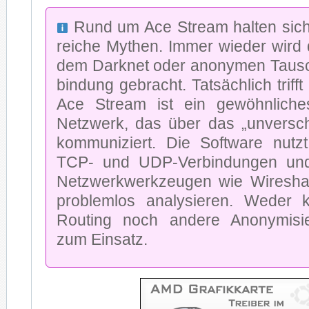
Rund um Ace Stream hal­ten sich 
rei­che My­then. Im­mer wie­der wird 
dem Dark­net oder an­ony­men Tausch
bin­dung ge­bracht. Tat­säch­lich triff
Ace Stream ist ein ge­wöhn­li­che
Netz­werk, das über das „un­ver­schlei
kom­mu­ni­ziert. Die Soft­ware nutzt s
TCP- und UDP-Ver­bin­dun­gen und
Netz­werk­werk­zeu­gen wie Wireshar
pro­blem­los ana­ly­sie­ren. We­der
Rou­ting noch an­de­re An­ony­mi­sie­
zum Ein­satz.