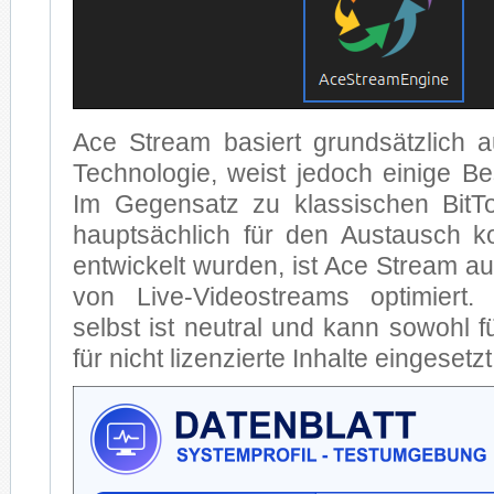
Ace Stream ba­siert grund­sätz­lich au
Tech­no­lo­gie, weist je­doch ei­ni­ge Be­
Im Ge­gen­satz zu klas­si­schen Bit­Tor
haupt­säch­lich für den Aus­tausch kom
ent­wi­ckelt wur­den, ist Ace Stream au
von Live-Vi­deo­streams op­ti­miert. 
selbst ist neu­tral und kann so­wohl fü
für nicht li­zen­zier­te In­hal­te ein­ge­set