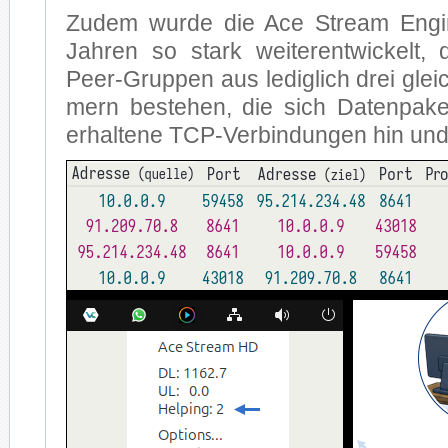
Zu­dem wur­de die Ace Stream En­gi­
Jah­ren so stark wei­ter­ent­wi­ckelt
Peer-Grup­pen aus le­dig­lich drei gleic
mern be­stehen, die sich Da­ten­pa­ke
erhal­te­ne TCP-Ver­bin­dun­gen hin und