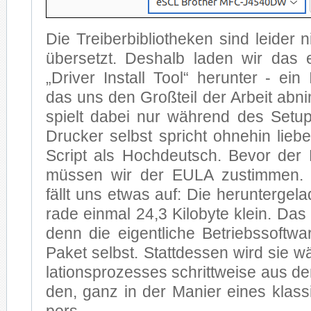
Die Trei­ber­bi­blio­the­ken sind lei­der
über­setzt. Des­halb la­den wir das en
„Dri­ver In­stall Tool“ her­un­ter - ein In­
das uns den Groß­teil der Ar­beit ab­
spielt da­bei nur wäh­rend des Set­up
Dru­cker selbst spricht oh­ne­hin lie
Script als Hoch­deutsch. Be­vor der D
müs­sen wir der EULA zu­stim­men. 
fällt uns et­was auf: Die her­un­ter­ge­la
ra­de ein­mal 24,3 Ki­lo­byte klein. Das l
denn die ei­gent­li­che Be­triebs­soft­w
Pa­ket selbst. Statt­des­sen wird sie wä
la­ti­ons­pro­zes­ses schritt­wei­se aus 
den, ganz in der Ma­nier ei­nes klas­s