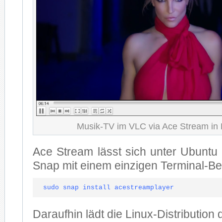
Mu­sik-TV im VLC via Ace Stream in H
Ace Stream lässt sich un­ter Ubun­tu 
Snap mit ei­nem ein­zi­gen Ter­mi­nal-Be­fe
sudo snap install acestreamplayer
Dar­auf­hin lädt die Li­nux-Dis­tri­bu­ti­on 