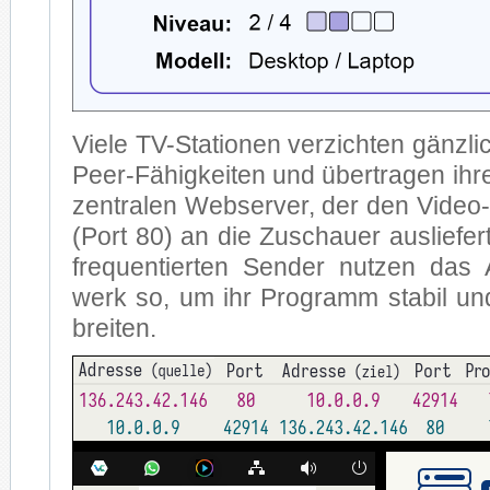
Vie­le TV-Sta­tio­nen ver­zich­ten gänz­l
Peer-Fä­hig­kei­ten und über­tra­gen ih­re
zen­tra­len Web­ser­ver, der den Vi­d
(Port 80) an die Zu­schau­er aus­lie­fer
fre­quen­tier­ten Sen­der nut­zen da
werk so, um ihr Pro­gramm sta­bil und
brei­ten.