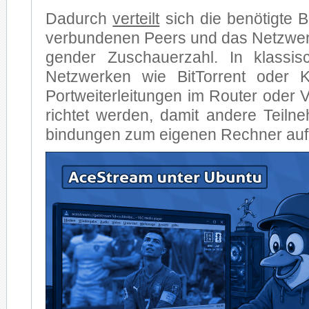
Da­durch
ver­teilt
sich die be­nö­tig­te B
ver­bun­de­nen Peers und das Netz­werk 
gen­der Zu­schau­er­zahl. In klas­si­s
Netz­wer­ken wie Bit­Tor­rent oder 
Port­wei­ter­lei­tun­gen im Rou­ter oder
rich­tet wer­den, da­mit an­de­re Teil­ne
bin­dun­gen zum ei­ge­nen Rech­ner auf