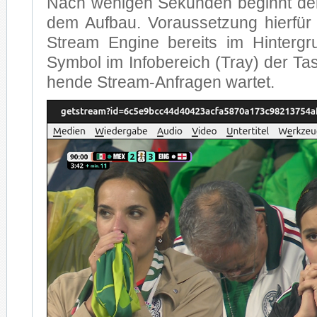
Nach we­ni­gen Se­kun­den be­ginnt de
dem Auf­bau. Vor­aus­set­zung hier­fü
Stream En­gi­ne be­reits im Hin­ter­g
Sym­bol im In­fo­be­reich (Tray) der Task
hen­de Stream-An­fra­gen war­tet.