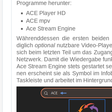
Pro­gram­me her­un­ter:
ACE Play­er HD
ACE mpv
Ace Stream En­gi­ne
Wäh­rend­des­sen die ers­ten bei­den 
dig­lich
op­tio­nal
nutz­ba­re Vi­deo-Play­
sich beim letz­ten Teil um das Zu­gan
Netz­werk. Da­mit die Wie­der­ga­be funk
Ace Stream En­gi­ne stets ge­star­tet 
nen er­scheint sie als Sym­bol im In­fo­
Task­leis­te und ar­bei­tet im Hin­ter­grun