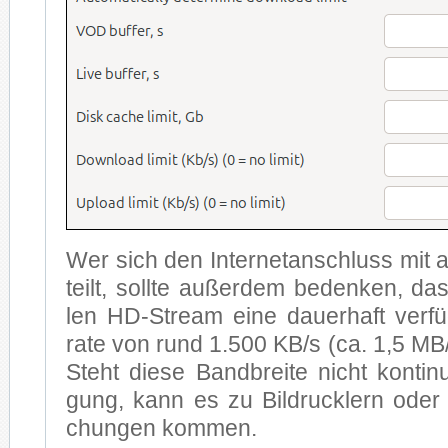
Wer sich den In­ter­net­an­schluss mit a
teilt, soll­te au­ßer­dem be­den­ken, das
len HD-Stream ei­ne dau­er­haft ver­f
ra­te von rund 1.500 KB/s (ca. 1,5 MB/s) 
Steht die­se Band­brei­te nicht kon­ti­nu­
gung, kann es zu Bild­ruck­lern oder 
chun­gen kom­men.