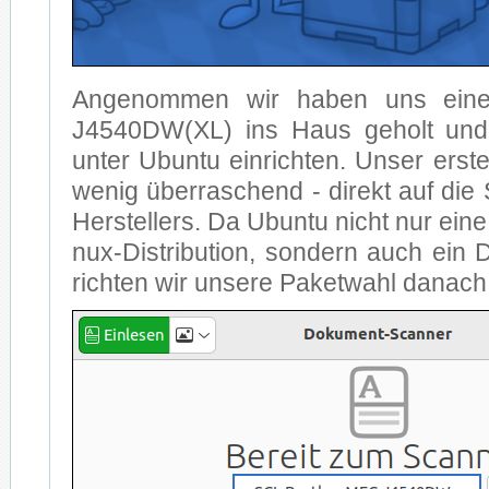
An­ge­nom­men wir ha­ben uns ei­n
J4540DW(XL) ins Haus ge­holt und 
un­ter Ubun­tu ein­rich­ten. Un­ser ers­
we­nig über­ra­schend - di­rekt auf die 
Her­stel­lers. Da Ubun­tu nicht nur ei­ne 
nux-Dis­tri­bu­ti­on, son­dern auch ein De
rich­ten wir un­se­re Pa­ket­wahl da­nac