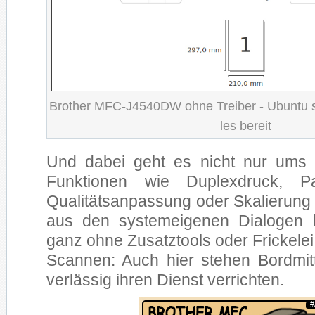
Brot­her MFC-J4540DW oh­ne Trei­ber - Ubun­tu s
les be­reit
Und da­bei geht es nicht nur ums st
Funk­tio­nen wie Du­plex­druck, Pa­
Qua­li­täts­an­pas­sung oder Ska­lie­rung 
aus den sys­tem­ei­ge­nen Dia­lo­gen 
ganz oh­ne Zu­satz­tools oder Fri­cke­lei.
Scan­nen: Auch hier ste­hen Bord­mit­t
ver­läs­sig ih­ren Dienst ver­rich­ten.
#