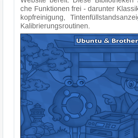
Web­site be­reit. Die­se Bi­blio­the­ken s
che Funk­tio­nen frei - dar­un­ter Klas­s
kopf­rei­ni­gung, Tin­ten­füll­stands­an­z
Ka­li­brie­rungs­rou­ti­nen.