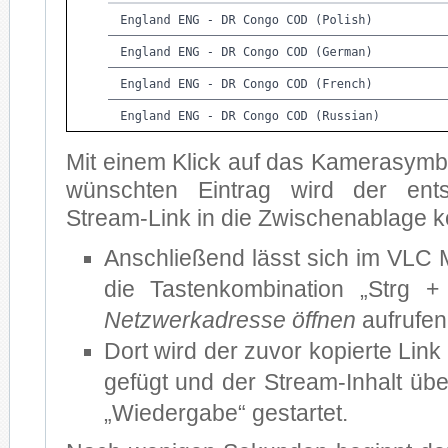
Mit ei­nem Klick auf das Ka­me­ra­sym
wünsch­ten Ein­trag wird der ent­
Stream-Link in die Zwi­schen­ab­la­ge ko
An­schlie­ßend lässt sich im VLC M
die Tas­ten­kom­bi­na­ti­on „Strg
Netz­werk­adres­se öff­nen
auf­ru­fen
Dort wird der zu­vor ko­pier­te Link
ge­fügt und der Stream-In­halt über
„Wie­der­ga­be“ ge­star­tet.