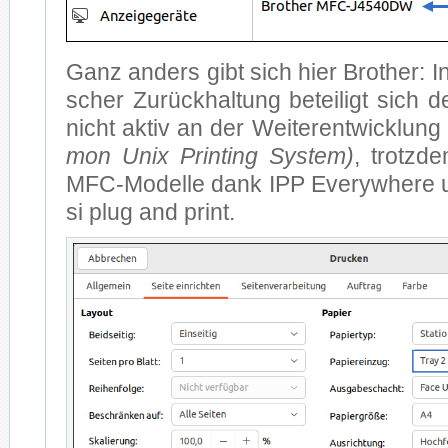
Ganz an­ders gibt sich hier Brot­her: In 
scher Zu­rück­hal­tung be­tei­ligt sich d
nicht ak­tiv an der Wei­ter­ent­wick­l
mon Unix Prin­ting Sys­tem)
, trotz­d
MFC-Mo­del­le dank IPP Ever­y­whe­re 
si plug and print.