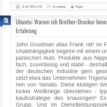
10. Juli 2026 at 7:05
No comments
Pinguin
Ubuntu: Warum ich Brother-Drucker bevo
Erfahrung
John Good­man ali­as Frank rä­t¹ im 
Un­ab­hän­gig­keit be­ginnt mit ei­nem un­
pa­ni­schen Au­to. Pro­duk­te aus Nip­p
fach, zu­ver­läs­sig und sta­bil - des­h
der deut­schen In­dus­trie gern ge­s
setzt et­wa das Un­ter­neh­men Tri­ge­m
nen von Ya­ma­to. Die­se klo­bi­gen W
lo­cker Welt­krie­ge über­ste­hen - ty
kaufs­stra­te­gie des knaus­ri­gen³ 
Grupp. Und im Dienst­leis­tungs­se