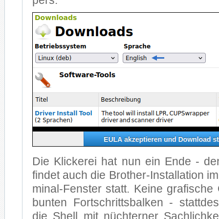
pers.
Die Kli­cke­rei hat nun ein En­de - 
fin­det auch die Brot­her-In­stal­la­ti­on i
mi­nal-Fens­ter statt. Kei­ne gra­fi­sche 
bun­ten Fort­schritts­bal­ken - statt­d
die Shell mit nüch­ter­ner Sach­lich­