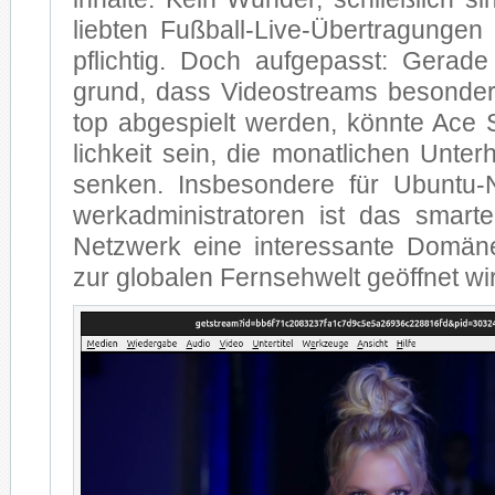
lieb­ten Fuß­ball-Live-Über­tra­gun­gen 
pflich­tig. Doch auf­ge­passt: Ge­ra­
grund, dass Vi­deo­streams be­son­de
top ab­ge­spielt wer­den, könn­te Ace
lich­keit sein, die mo­nat­li­chen Un­ter­
sen­ken. Ins­be­son­de­re für Ubun­tu
werk­ad­mi­nis­tra­to­ren ist das smar­
Netz­werk ei­ne in­ter­es­san­te Do­mä
zur glo­ba­len Fern­seh­welt ge­öff­net wi