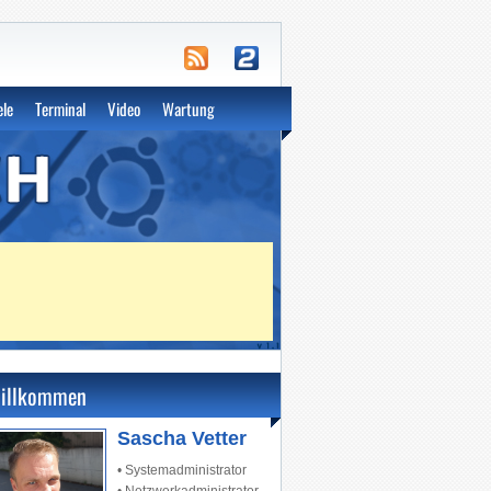
unde
ele
Terminal
Video
Wartung
illkommen
Sascha Vetter
• Systemadministrator