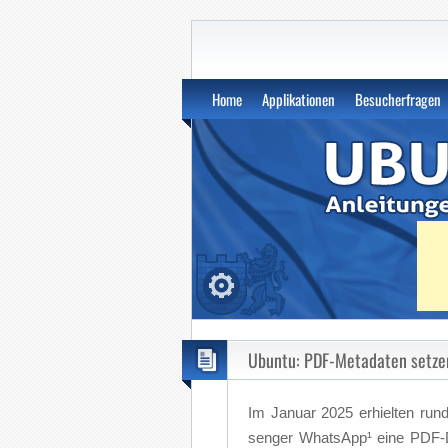
Das Ubuntu Handb
Home
Applikationen
Besucherfragen
Ubuntu: PDF-Metadaten setzen 
Im Ja­nu­ar 2025 er­hiel­ten ru
sen­ger Whats­Ap­p¹ ei­ne PDF-Da