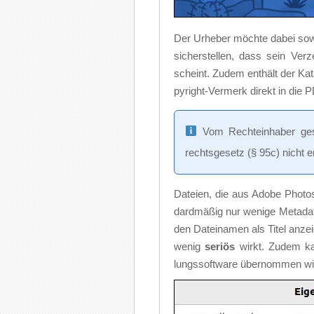
Der Ur­he­ber möch­te da­bei so­w
si­cher­stel­len, dass sein Ver
scheint. Zu­dem ent­hält der Ka­ta
py­right-Ver­merk di­rekt in die PD
Vom Rech­te­inha­ber ge­s
rechts­ge­setz (§ 95c) nicht e
Da­tei­en, die aus Ado­be Pho­to­s
dard­mä­ßig nur we­ni­ge Me­ta­da
den Da­tei­na­men als Ti­tel an­z
we­nig
se­ri­ös
wirkt. Zu­dem kan
lungs­soft­ware über­nom­men wird