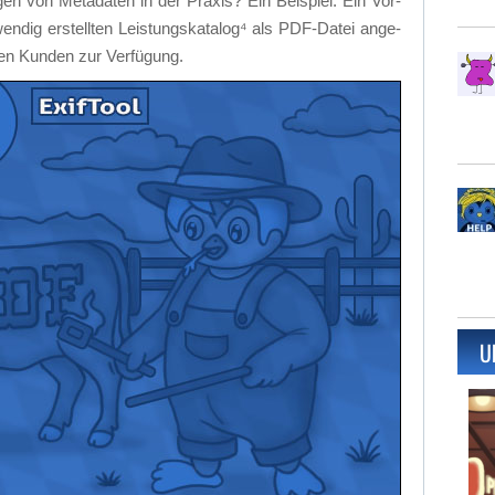
gen von Me­ta­da­ten in der Pra­xis? Ein Bei­spiel: Ein Vor-
­dig er­stell­ten Leis­tungs­ka­ta­lo­g⁴ als PDF-Da­tei an­ge­
l­len Kun­den zur Ver­fü­gung.
U