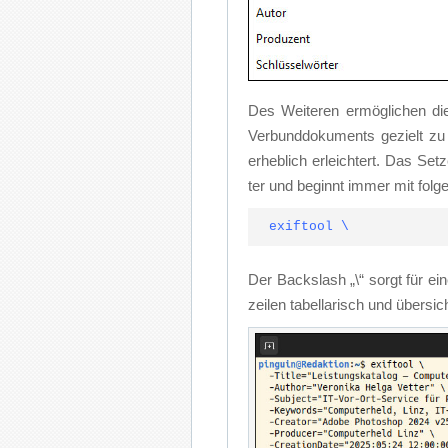
Des Wei­te­ren er­mög­li­chen d
Ver­bund­do­ku­ments ge­zielt zu
er­heb­lich er­leich­tert. Das Set
ter und be­ginnt im­mer mit fol­ge
exiftool \
Der Back­slash „\“ sorgt für ei­n
zei­len ta­bel­la­risch und über­si