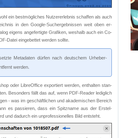
ohl ein best­mög­li­ches Nut­zer­er­leb­nis schaf­fen als auch
­zeich­nis in den Goog­le-Such­ergeb­nis­sen weit oben er­
­log ei­gens an­ge­fer­tig­te Gra­fi­ken, wes­halb auch ein Co­
F-Da­tei ein­ge­bet­tet wer­den soll­te.
etz­te Me­ta­da­ten dür­fen nach deut­schem Ur­he­ber­
nt­fernt wer­den.
hop oder Libre­Of­fice ex­por­tiert wer­den, ent­hal­ten stan­
­ten. Be­son­ders fällt das auf, wenn PDF-Rea­der le­dig­lich
ei­gen - was im ge­schäft­li­chen und aka­de­mi­schen Be­reich
n es pas­sie­ren, dass ein Spitz­na­me aus der Er­stel­
 und da­durch ein un­pro­fes­sio­nel­les Bild ent­steht.