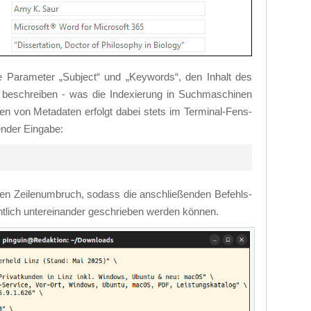
ie Pa­ra­me­ter „Sub­ject“ und „Key­words“, den In­halt des
 be­schrei­ben - was die In­de­xie­rung in Such­ma­schi­nen
­zen von Me­ta­da­ten er­folgt da­bei stets im Ter­mi­nal-Fens­
n­der Ein­ga­be:
en Zei­len­um­bruch, so­dass die an­schlie­ßen­den Be­fehls­
cht­lich un­ter­ein­an­der ge­schrie­ben wer­den kön­nen.