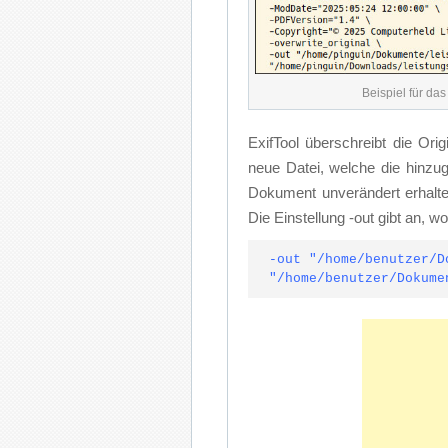
Bei­spiel für das
Exif­Tool über­schreibt die Ori­gi
neue Da­tei, wel­che die hin­zu­ge
Do­ku­ment un­ver­än­dert er­ha
Die Ein­stel­lung -out gibt an, wo­
-out "/home/benutzer/D
"/home/benutzer/Dokume