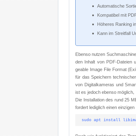
Au­to­ma­ti­sche Sor­t
Kom­pa­ti­bel mit PD
Hö­he­res Ran­king i
Kann im Streit­fall Ur
Eben­so nut­zen Such­ma­schi­nen 
den In­halt von PDF-Da­tei­en 
geable Image File For­mat (Exif) 
für das Spei­chern tech­ni­scher I
von Di­gi­tal­ka­me­ras und Sma
ist es je­doch eben­so mög­lich, Me
Die In­stal­la­ti­on des rund 25
for­dert le­dig­lich ei­nen ein­zi­gen
sudo apt install libim