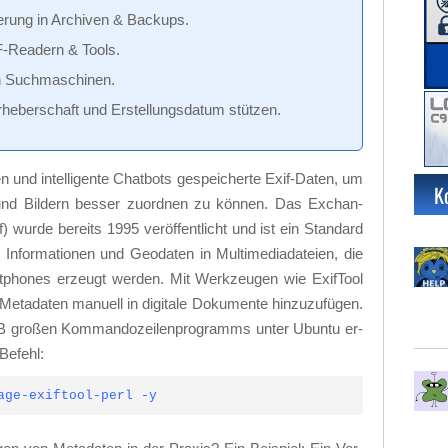
ie­rung in Ar­chi­ven & Back­ups.
F-Rea­dern & Tools.
n Such­ma­schi­nen.
­he­ber­schaft und Er­stel­lungs­da­tum stüt­zen.
und in­tel­li­gen­te Chat­bots ge­spei­cher­te Exif-Da­ten, um
K
und Bil­dern bes­ser zu­ord­nen zu kön­nen. Das Ex­ch­an­
wur­de be­reits 1995 ver­öf­fent­licht und ist ein Stan­dard
n­for­ma­tio­nen und Geo­da­ten in Mul­ti­me­dia­da­tei­en, die
rt­phones er­zeugt wer­den. Mit Werk­zeu­gen wie Exif­Tool
­ta­da­ten ma­nu­ell in di­gi­ta­le Do­ku­men­te hin­zu­zu­fü­gen.
 MB gro­ßen Kom­man­do­zei­len­pro­gramms un­ter Ubun­tu er­
 Be­fehl:
age-exiftool-perl -y