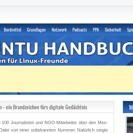
uch | Anleitungen für Linux-Fre
Bordmittel
Grundlagen
Netzwerk
Podcasts
PPA
Sicherheit
Spi
W
- ein Brandzeichen fürs digitale Gedächtnis
nd 100 Jour­na­lis­ten und NGO-Mit­ar­bei­ter über den Mes­
­tei von ei­ner un­be­kann­ten Num­mer. Na­tür­lich sieg­te