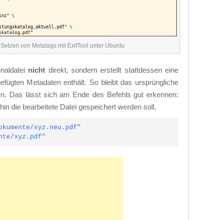
 Set­zen von Me­ta­tags mit Exif­Tool un­ter Ubun­tu
­nal­da­tei
nicht
di­rekt, son­dern er­stellt statt­des­sen ei­ne
­füg­ten Me­ta­da­ten ent­hält. So bleibt das ur­sprüng­li­che
l­ten. Das lässt sich am En­de des Be­fehls gut er­ken­nen:
hin die be­ar­bei­te­te Da­tei ge­spei­chert wer­den soll.
okumente/xyz.neu.pdf"

nte/xyz.pdf"