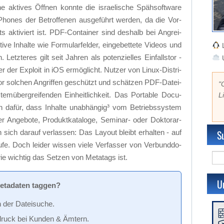
 ak­ti­ves Öff­nen konn­te die is­rae­li­sche Späh­soft­ware
Pho­nes der Be­trof­fe­nen aus­ge­führt wer­den, da die Vor­
 ak­ti­viert ist. PDF-Con­tai­ner sind des­halb bei An­grei­
ti­ve In­hal­te wie For­mu­lar­fel­der, ein­ge­bet­te­te Vi­de­os und
L
. Letz­te­res gilt seit Jah­ren als po­ten­zi­el­les Ein­falls­tor -
U
r der Ex­ploit in iOS er­mög­licht. Nut­zer von Li­nux-Dis­tri­
vor sol­chen An­grif­fen ge­schützt und schät­zen PDF-Da­tei­
"
em­über­grei­fen­den Ein­heit­lich­keit. Das Por­ta­ble Do­cu­
L
da­für, dass In­hal­te un­ab­hän­gi­g³ vom Be­triebs­sys­tem
r An­ge­bo­te, Pro­dukt­ka­ta­lo­ge, Se­mi­nar- oder Dok­tor­ar­
S
 sich dar­auf ver­las­sen: Das Lay­out bleibt er­hal­ten - auf
u­fe. Doch lei­der wis­sen vie­le Ver­fas­ser von Ver­bund­do­
e wich­tig das Set­zen von Me­ta­tags ist.
U
­ta­da­ten tag­gen?
n der Da­tei­suche.
in­druck bei Kun­den & Äm­tern.