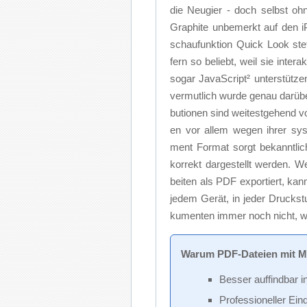
die Neu­gier - doch selbst oh­ne
Gra­phi­te un­be­merkt auf den i
schau­funk­ti­on Quick Look stets
fern so be­liebt, weil sie in­ter­ak­
so­gar Ja­va­Scrip­t² un­ter­stüt­zen
ver­mut­lich wur­de ge­nau dar­übe
bu­tio­nen sind wei­test­ge­hend 
en vor al­lem we­gen ih­rer sys­t
ment For­mat sorgt be­kannt­lich 
kor­rekt dar­ge­stellt wer­den. We
bei­ten als PDF ex­por­tiert, kann
je­dem Ge­rät, in je­der Druck­st
ku­men­ten im­mer noch nicht, wi
War­um PDF-Da­tei­en mit Me
Bes­ser auf­find­bar i
Pro­fes­sio­nel­ler E