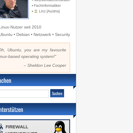
• Netzwerkadministrator
• Fachinformatiker
•
Linz [Austria]
inux-Nutzer seit 2010
buntu • Debian • Netzwerk • Security
Oh, Ubuntu, you are my favourite
inux-based operating system!"
– Sheldon Lee Cooper
uchen
nterstützen