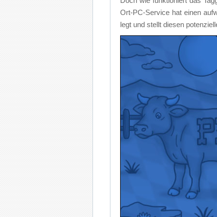
Doch wie funk­tio­niert das Tag­
Ort-PC-Ser­vice hat ei­nen auf­wen
legt und stellt die­sen po­ten­zi­e